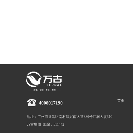
首页
4008017190
地址：广州市番禺区南村镇兴南大道386号江润大厦310
万古集团  邮编：511442